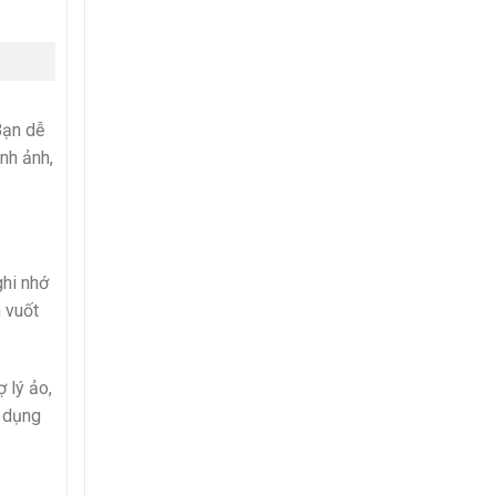
Bạn dễ
nh ảnh,
ghi nhớ
 vuốt
 lý ảo,
ử dụng