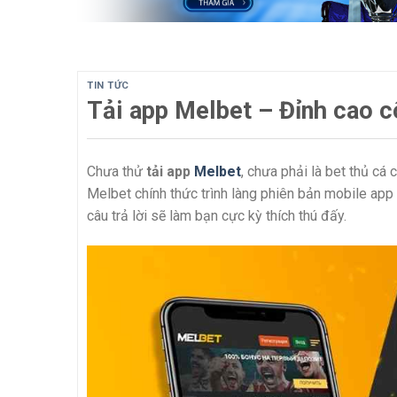
TIN TỨC
Tải app Melbet – Đỉnh cao 
Chưa thử
tải app
Melbet
, chưa phải là bet thủ cá
Melbet chính thức trình làng phiên bản mobile app đ
câu trả lời sẽ làm bạn cực kỳ thích thú đấy.