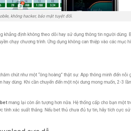
bile, không hacker, bảo mật tuyệt đối.
g khẳng định không theo dõi hay sử dụng thông tin người dùng. 
uyền chạy chương trình. Ứng dụng không can thiệp vào các mục hì
chăm chút như một “ông hoàng” thật sự. App thông minh đến nỗi 
ạn hay dùng. Khi cần chuyển đến một nội dung mong muốn, 2-3 lần
bet
mang lại còn ấn tượng hơn nữa. Hệ thống cấp cho bạn một trợ
ớc tính xác suất thắng. Nếu bet thủ chưa đủ tự tin, hãy tích cực s