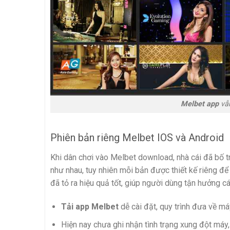
Melbet app
vẫn
Phiên bản riêng Melbet IOS và Android
Khi dân chơi vào
Melbet download
, nhà cái đã bố 
như nhau, tuy nhiên mỗi bản được thiết kế riêng để 
đã tỏ ra hiệu quả tốt, giúp người dùng tận hưởng các
Tải app Melbet
dễ cài đặt, quy trình đưa về m
Hiện nay chưa ghi nhận tình trạng xung đột máy,