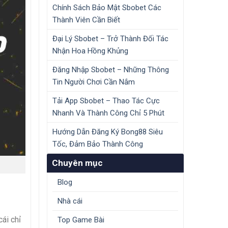
Chính Sách Bảo Mật Sbobet Các
Thành Viên Cần Biết
Đại Lý Sbobet – Trở Thành Đối Tác
Nhận Hoa Hồng Khủng
Đăng Nhập Sbobet – Những Thông
Tin Người Chơi Cần Nắm
Tải App Sbobet – Thao Tác Cực
Nhanh Và Thành Công Chỉ 5 Phút
Hướng Dẫn Đăng Ký Bong88 Siêu
Tốc, Đảm Bảo Thành Công
Chuyên mục
Blog
Nhà cái
ái chỉ
Top Game Bài