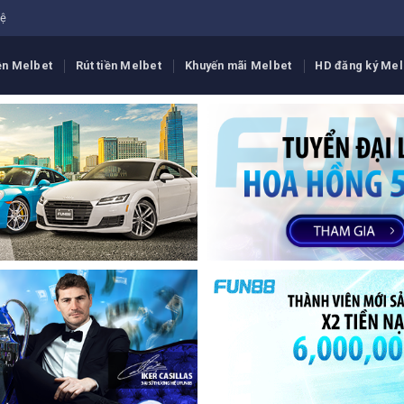
hệ
ền Melbet
Rút tiền Melbet
Khuyến mãi Melbet
HD đăng ký Mel