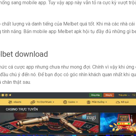
 thống sang mobile app. Tuy vậy app này vẫn tỏ ra cực kỳ vượt trộ
do chất lượng và danh tiếng của Melbet quá tốt. Khi mà các nhà cái
ng tính năng. Bản mobile app
Melbet apk
hội tụ đầy đủ những gì be
elbet download
 thức cá cược app nhưng chưa như mong đợi. Chính vì vậy khi ứng
t đầu chú ý đến nó. Để bạn đọc có góc nhìn khách quan nhất khi q
 chân thật sau.