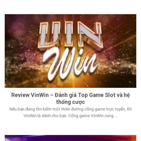
Review VinWin – Đánh giá Top Game Slot và hệ
thống cược
Nếu bạn đang tìm kiếm một thiên đường cổng game trực tuyến, thì
VinWin là dành cho bạn. Cổng game VinWin cung ...