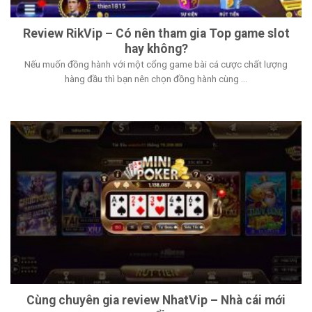
Review RikVip – Có nên tham gia Top game slot
hay không?
Nếu muốn đồng hành với một cổng game bài cá cược chất lượng
hàng đầu thì bạn nên chọn đồng hành cùng ...
Cùng chuyên gia review NhatVip – Nhà cái mới