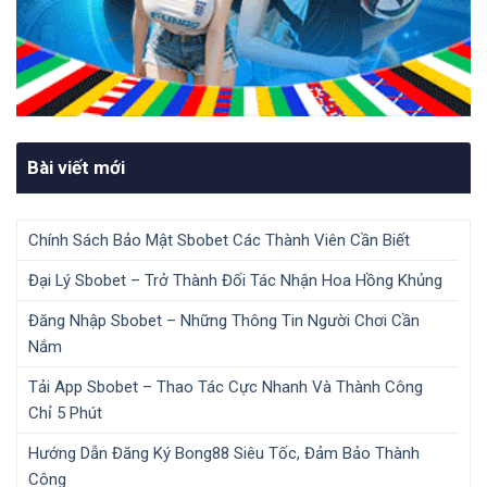
Bài viết mới
Chính Sách Bảo Mật Sbobet Các Thành Viên Cần Biết
Đại Lý Sbobet – Trở Thành Đối Tác Nhận Hoa Hồng Khủng
Đăng Nhập Sbobet – Những Thông Tin Người Chơi Cần
Nắm
Tải App Sbobet – Thao Tác Cực Nhanh Và Thành Công
Chỉ 5 Phút
Hướng Dẫn Đăng Ký Bong88 Siêu Tốc, Đảm Bảo Thành
Công