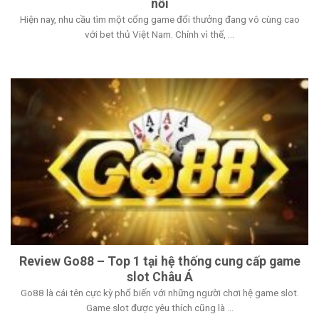
nổi
Hiện nay, nhu cầu tìm một cổng game đổi thưởng đang vô cùng cao
với bet thủ Việt Nam. Chính vì thế, ...
Review Go88 – Top 1 tại hệ thống cung cấp game
slot Châu Á
Go88 là cái tên cực kỳ phổ biến với những người chơi hệ game slot.
Game slot được yêu thích cũng là ...