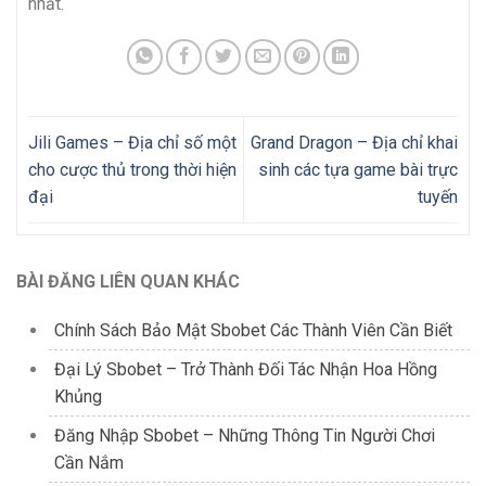
nhất.
Jili Games – Địa chỉ số một
Grand Dragon – Địa chỉ khai
cho cược thủ trong thời hiện
sinh các tựa game bài trực
đại
tuyến
BÀI ĐĂNG LIÊN QUAN KHÁC
Chính Sách Bảo Mật Sbobet Các Thành Viên Cần Biết
Đại Lý Sbobet – Trở Thành Đối Tác Nhận Hoa Hồng
Khủng
Đăng Nhập Sbobet – Những Thông Tin Người Chơi
Cần Nắm