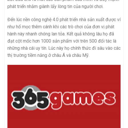
phát triển nhằm giành lấy lòng tin của người chơi.
Đến lúc nền công nghệ 4.0 phát triển nhà sản xuất
được ví
như hổ mọc thêm cánh khi các trò chơi của đơn vị phát
hành này nhanh chóng lan tỏa. Kết quả không lâu họ đã
đạt cột mốc hơn 1000 sản phẩm với trên 500 đối tác là
những nhà cái uy tín. Lúc này họ chính thức đi sâu vào các
thị trường tiềm năng ở châu Á và châu Mỹ.