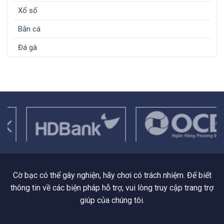
Xổ số
Bắn cá
Đá gà
Cờ bạc có thể gây nghiện, hãy chơi có trách nhiệm. Để biết
thông tin về các biện pháp hỗ trợ, vui lòng truy cập trang trợ
giúp của chúng tôi.