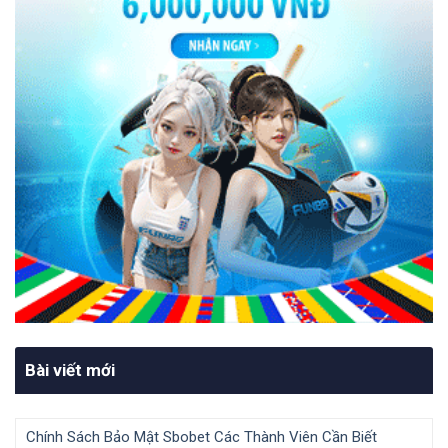
Bài viết mới
Chính Sách Bảo Mật Sbobet Các Thành Viên Cần Biết