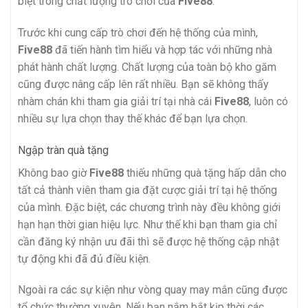
biệt trong chất lượng trò chơi của
Five88
.
Trước khi cung cấp trò chơi đến hệ thống của mình,
Five88
đã tiến hành tìm hiểu và hợp tác với những nhà
phát hành chất lượng. Chất lượng của toàn bộ kho găm
cũng được nâng cấp lên rất nhiều. Bạn sẽ không thấy
nhàm chán khi tham gia giải trí tại nhà cái
Five88
, luôn có
nhiều sự lựa chọn thay thế khác để bạn lựa chọn.
Ngập tràn quà tặng
Không bao giờ
Five88
thiếu những quà tặng hấp dẫn cho
tất cả thành viên tham gia đặt cược giải trí tại hệ thống
của mình. Đặc biệt, các chương trình này đều không giới
hạn hạn thời gian hiệu lực. Như thế khi bạn tham gia chỉ
cần đăng ký nhận ưu đãi thì sẽ được hệ thống cập nhật
tự động khi đã đủ điều kiện.
Ngoài ra các sự kiện như vòng quay may mắn cũng được
tổ chức thường xuyên. Nếu bạn nắm bắt kịp thời các