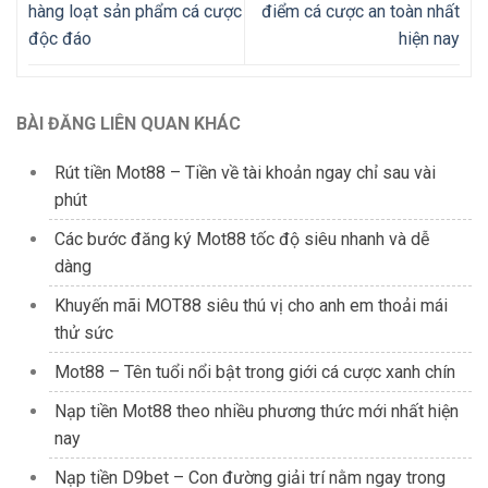
hàng loạt sản phẩm cá cược
điểm cá cược an toàn nhất
độc đáo
hiện nay
BÀI ĐĂNG LIÊN QUAN KHÁC
Rút tiền Mot88 – Tiền về tài khoản ngay chỉ sau vài
phút
Các bước đăng ký Mot88 tốc độ siêu nhanh và dễ
dàng
Khuyến mãi MOT88 siêu thú vị cho anh em thoải mái
thử sức
Mot88 – Tên tuổi nổi bật trong giới cá cược xanh chín
Nạp tiền Mot88 theo nhiều phương thức mới nhất hiện
nay
Nạp tiền D9bet – Con đường giải trí nằm ngay trong