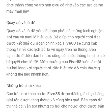
chơi thành công và trở nên giàu có nhờ vào các tựa game
may mắn này.
Quay số và lô đề
Quay số và lô đề yêu cầu bạn phải có những kinh nghiệm
soi cầu và nuôi lô hiệu quả. Để giúp cho người chơi đạt
được kết quả dự đoán chính xác,
Five88
sẽ cung cấp
thông tin về các lịch sử lô về ngay trên hệ thống. Bên
cạnh đó ở diễn đàn tin tức cũng có nhiều thông tin chia sẻ
bí quyết chơi lô đề. Mức thưởng của
Five88
luôn là một
sự hài lòng với người chơi, đặc biệt tốc độ chia thưởng
không thể nào nhanh hơn.
Những trò chơi khác
Các trò chơi khác có tại
Five88
được đánh giá nhẹ nhàng,
giải tỏa được căng thẳng vô cùng hiệu quả. Bên cạnh đó
thì nhà cái vẫn tọa những cơ hội cho người chơi được săn