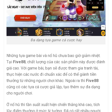
Đa dạng tựa game cá cược hay
Những tựa game bài và nổ hũ chưa bao giờ giảm nhiệt.
Tại
Five88
, chất lượng của các sản phẩm này được đánh
giá cao. Với game bài, bạn sẽ được tham gia tranh tài,
thực hiện các nước đi chuẩn xác để có thể giành tiền
thưởng từ những người chơi khác. Ngoài ra thì
Five88
cũng có các tựa cá cược giả lập, tạo thêm sự đa dạng
cho người chơi.
Ở nổ hũ thì tần suất xuất hiện chiến thắng khá cao, tích
lũy điểm thưởng ở mức lý tưởng. Đã có rất nhiều người