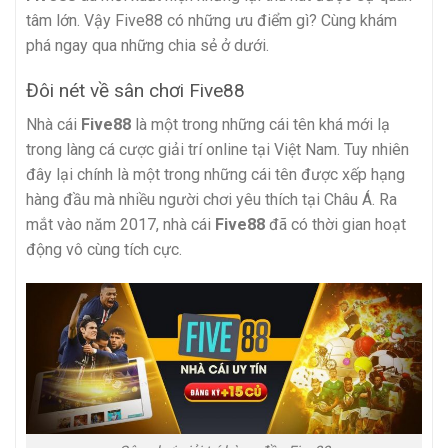
tâm lớn. Vậy Five88 có những ưu điểm gì? Cùng khám
phá ngay qua những chia sẻ ở dưới.
Đôi nét về sân chơi Five88
Nhà cái
Five88
là một trong những cái tên khá mới lạ
trong làng cá cược giải trí online tại Việt Nam. Tuy nhiên
đây lại chính là một trong những cái tên được xếp hạng
hàng đầu mà nhiều người chơi yêu thích tại Châu Á. Ra
mắt vào năm 2017, nhà cái
Five88
đã có thời gian hoạt
động vô cùng tích cực.