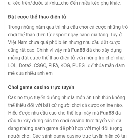
u, kèo trên/dưới, tài/xỉu…cho đến nhiều kèo phụ khác.
Đặt cược thể thao điện tử
Trong những năm qua thì nhu cầu chơi cá cược những trò
chơi thể thao điện tử esport ngày càng gia tăng. Tuy ở
Việt Nam chưa quá phổ biến nhưng nhu cầu đặt cược
cũng rất cao. Chính vì vậy mà
F
un88
đã cho xây dựng
mảng đặt cược thể thao điện tử với những trò chơi như:
LOL, Dota2, CSGO, FIFA, KOG, PUBG…để thỏa mãn đam
mê của nhiều anh em.
Chơi game casino trực tuyến
Casino trực tuyến dường như là món ăn tinh thần không
thể thiếu đối với bất cứ người chơi cá cược online nào.
Hiểu được nhu cầu cao cho thể loại này mà
F
un88
đã
đầu tư xây dựng các trò chơi casino trực tuyến với đa
dạng những sảnh game để phù hợp với mọi đối tượng
người chơi. Các sảnh game casino trực tuyến hiện có tại