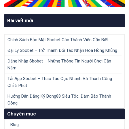
Bài viết mới
Chính Sách Bảo Mật Sbobet Các Thành Viên Cần Biết
Đại Lý Sbobet – Trở Thành Đối Tác Nhận Hoa Hồng Khủng
Đăng Nhập Sbobet – Những Thông Tin Người Chơi Cần
Nắm
Tải App Sbobet – Thao Tác Cực Nhanh Và Thành Công
Chỉ 5 Phút
Hướng Dẫn Đăng Ký Bong88 Siêu Tốc, Đảm Bảo Thành
Công
Chuyên mục
Blog