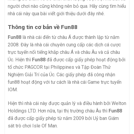
người chơi nào cũng không nên bỏ qua. Hãy cùng tìm hiểu
nhà cái này qua bài viết giới thiệu dưới đây nhé.
Thông tin cơ bản về Fun88
Fun88
là nhà cái đến từ châu Á được thành lập từ năm
2008. Đây là nhà cái chuyên cung cấp các dịch cá cược
trực tuyến nổi tiếng khắp châu Á và châu Âu và cả châu
Úc. Hiện thì
F
un88
đã được cấp giấy phép hoạt động bởi
tổ chức PAGCOR tại Philippines và Tập Đoàn Thử
Nghiệm Giải Trí của Úc. Các giấy phép đã công nhận
fun88 hoạt động với tư cách là nhà cái Game trực tuyến
IOM.
Hiện thì nhà cái này được quản lý và điều hành bởi Welton
Holdings LTD. Hơn nữa, tại thị trường châu Âu thì
F
un88
đã được cấp giấy phép từ năm 2009 bởi Uỷ ban Giám
sát trò chơi Isle Of Man.