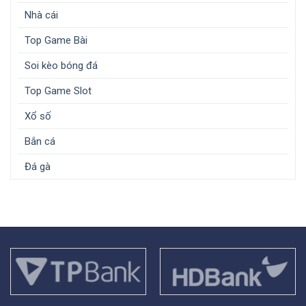
Nhà cái
Top Game Bài
Soi kèo bóng đá
Top Game Slot
Xổ số
Bắn cá
Đá gà