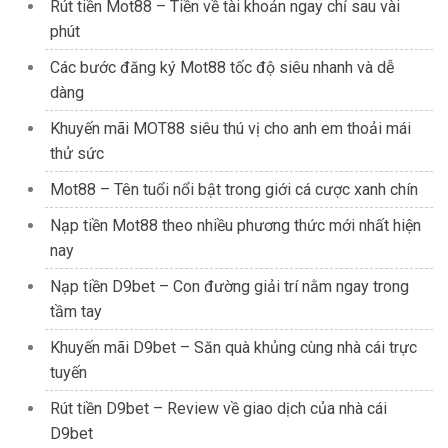
Rút tiền Mot88 – Tiền về tài khoản ngay chỉ sau vài
phút
Các bước đăng ký Mot88 tốc độ siêu nhanh và dễ
dàng
Khuyến mãi MOT88 siêu thú vị cho anh em thoải mái
thử sức
Mot88 – Tên tuổi nổi bật trong giới cá cược xanh chín
Nạp tiền Mot88 theo nhiều phương thức mới nhất hiện
nay
Nạp tiền D9bet – Con đường giải trí nằm ngay trong
tầm tay
Khuyến mãi D9bet – Săn quà khủng cùng nhà cái trực
tuyến
Rút tiền D9bet – Review về giao dịch của nhà cái
D9bet