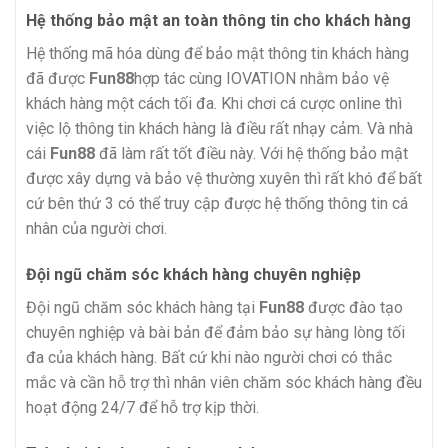
Hệ thống bảo mật an toàn thông tin cho khách hàng
Hệ thống mã hóa dùng để bảo mật thông tin khách hàng
đã được
F
un88
hợp tác cùng IOVATION nhằm bảo vệ
khách hàng một cách tối đa. Khi chơi cá cược online thì
việc lộ thông tin khách hàng là điều rất nhạy cảm. Và nhà
cái
F
un88
đã làm rất tốt điều này. Với hệ thống bảo mật
được xây dựng và bảo vệ thường xuyên thì rất khó để bất
cứ bên thứ 3 có thể truy cập được hệ thống thông tin cá
nhân của người chơi.
Đội ngũ chăm sóc khách hàng chuyên nghiệp
Đội ngũ chăm sóc khách hàng tại
F
un88
được đào tạo
chuyên nghiệp và bài bản để đảm bảo sự hàng lòng tối
đa của khách hàng. Bất cứ khi nào người chơi có thắc
mắc và cần hỗ trợ thì nhân viên chăm sóc khách hàng đều
hoạt động 24/7 để hỗ trợ kịp thời.