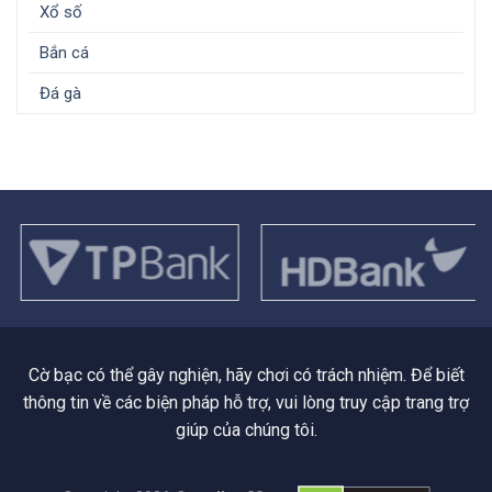
Xổ số
Bắn cá
Đá gà
Cờ bạc có thể gây nghiện, hãy chơi có trách nhiệm. Để biết
thông tin về các biện pháp hỗ trợ, vui lòng truy cập trang trợ
giúp của chúng tôi.