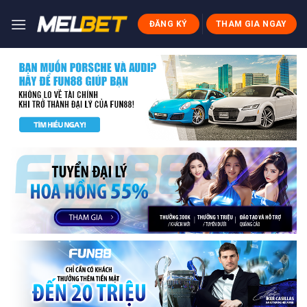
Skip
to
ĐĂNG KÝ
THAM GIA NGAY
content