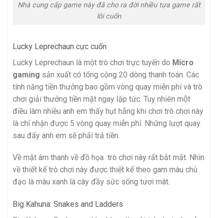
Nhà cung cấp game này đã cho ra đời nhiều tựa game rất
lôi cuốn
Lucky Leprechaun cực cuốn
Lucky Leprechaun là một trò chơi trực tuyến do
Micro
gaming
sản xuất có tổng cộng 20 dòng thanh toán. Các
tính năng tiền thưởng bao gồm vòng quay miễn phí và trò
chơi giải thưởng tiền mặt ngay lập tức. Tuy nhiên một
điều làm nhiều anh em thấy hụt hẫng khi chơi trò chơi này
là chỉ nhận được 5 vòng quay miễn phí. Những lượt quay
sau đấy anh em sẽ phải trả tiền.
Về mặt âm thanh về đồ họa trò chơi này rất bắt mắt. Nhìn
về thiết kế trò chơi này được thiết kế theo gam màu chủ
đạo là màu xanh lá cây đầy sức sống tươi mát.
Big Kahuna: Snakes and Ladders