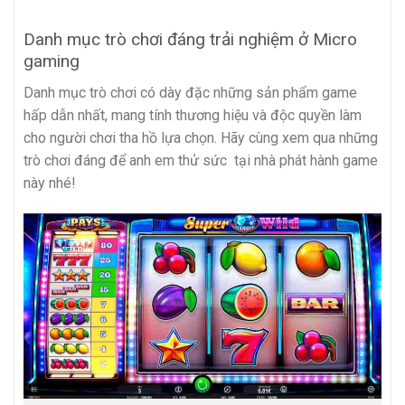
Danh mục trò chơi đáng trải nghiệm ở Micro
gaming
Danh mục trò chơi có dày đặc những sản phẩm game
hấp dẫn nhất, mang tính thương hiệu và độc quyền làm
cho người chơi tha hồ lựa chọn. Hãy cùng xem qua những
trò chơi đáng để anh em thử sức tại nhà phát hành game
này nhé!