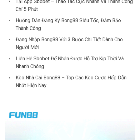
Tải App Sbobet – Thao Tác Cực Nhanh Và Thành Công
Chỉ 5 Phút
Hướng Dẫn Đăng Ký Bong88 Siêu Tốc, Đảm Bảo
Thành Công
Đăng Nhập Bong88 Với 3 Bước Chi Tiết Dành Cho
Người Mới
Liên Hệ Sbobet Để Nhận Được Hỗ Trợ Kịp Thời Và
Nhanh Chóng
Kèo Nhà Cái Bong88 – Top Các Kèo Cược Hấp Dẫn
Nhất Hiện Nay