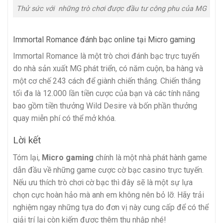
Thử sức với những trò chơi được đầu tư công phu của MG
Immortal Romance đánh bạc online tại Micro gaming
Immortal Romance là một trò chơi đánh bạc trực tuyến
do nhà sản xuất
MG
phát triển, có năm cuộn, ba hàng và
một cơ chế 243 cách để giành chiến thắng. Chiến thắng
tối đa là 12.000 lần tiền cược của bạn và các tính năng
bao gồm tiền thưởng Wild Desire và bốn phần thưởng
quay miễn phí có thể mở khóa.
Lời kết
Tóm lại,
Micro gaming
chính là một nhà phát hành game
dẫn đầu về những game cược cờ bạc casino trực tuyến.
Nếu ưu thích trò chơi cờ bạc thì đây sẽ là một sự lựa
chọn cực hoàn hảo mà anh em không nên bỏ lỡ. Hãy trải
nghiệm ngay những tựa do đơn vị này cung cấp để có thể
giải trí lại còn kiếm được thêm thu nhập nhé!