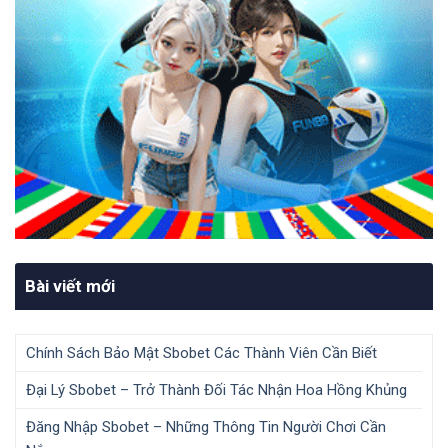
Bài viết mới
Chính Sách Bảo Mật Sbobet Các Thành Viên Cần Biết
Đại Lý Sbobet – Trở Thành Đối Tác Nhận Hoa Hồng Khủng
Đăng Nhập Sbobet – Những Thông Tin Người Chơi Cần