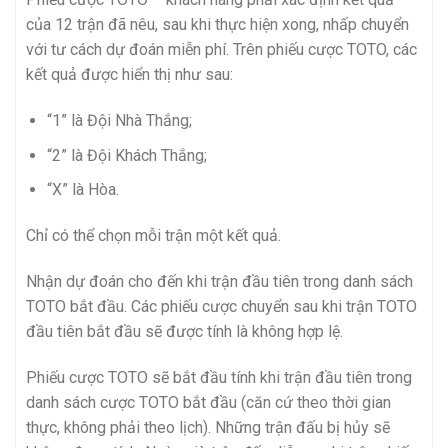
của 12 trận đã nêu, sau khi thực hiện xong, nhấp chuyển
với tư cách dự đoán miễn phí. Trên phiếu cược TOTO, các
kết quả được hiển thị như sau:
“1” là Đội Nhà Thắng;
“2” là Đội Khách Thắng;
“X” là Hòa.
Chỉ có thể chọn mỗi trận một kết quả.
Nhận dự đoán cho đến khi trận đầu tiên trong danh sách
TOTO bắt đầu. Các phiếu cược chuyển sau khi trận TOTO
đầu tiên bắt đầu sẽ được tính là không hợp lệ.
Phiếu cược TOTO sẽ bắt đầu tính khi trận đầu tiên trong
danh sách cược TOTO bắt đầu (căn cứ theo thời gian
thực, không phải theo lịch). Những trận đấu bị hủy sẽ