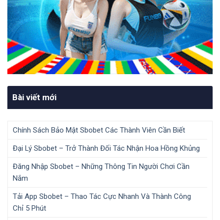
Bài viết mới
Chính Sách Bảo Mật Sbobet Các Thành Viên Cần Biết
Đại Lý Sbobet – Trở Thành Đối Tác Nhận Hoa Hồng Khủng
Đăng Nhập Sbobet – Những Thông Tin Người Chơi Cần
Nắm
Tải App Sbobet – Thao Tác Cực Nhanh Và Thành Công
Chỉ 5 Phút