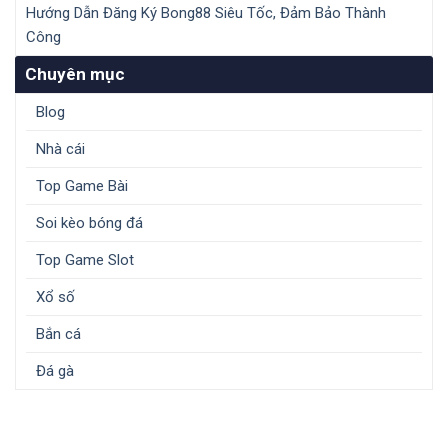
Hướng Dẫn Đăng Ký Bong88 Siêu Tốc, Đảm Bảo Thành
Công
Chuyên mục
Blog
Nhà cái
Top Game Bài
Soi kèo bóng đá
Top Game Slot
Xổ số
Bắn cá
Đá gà