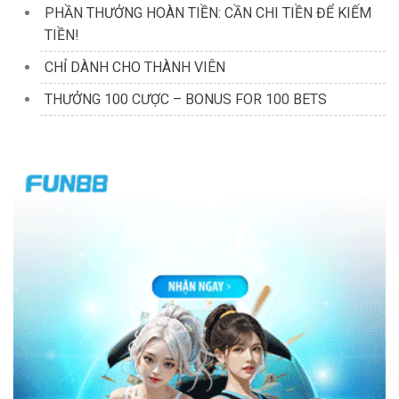
PHẦN THƯỞNG HOÀN TIỀN: CẦN CHI TIỀN ĐỂ KIẾM
TIỀN!
CHỈ DÀNH CHO THÀNH VIÊN
THƯỞNG 100 CƯỢC – BONUS FOR 100 BETS