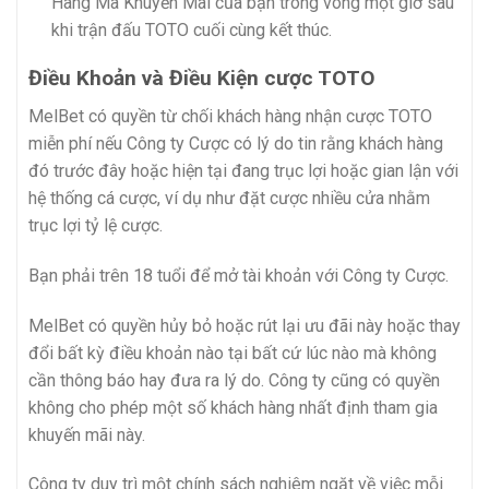
Hàng Mã Khuyến Mãi của bạn trong vòng một giờ sau
khi trận đấu TOTO cuối cùng kết thúc.
Điều Khoản và Điều Kiện cược TOTO
MelBet có quyền từ chối khách hàng nhận cược TOTO
miễn phí nếu Công ty Cược có lý do tin rằng khách hàng
đó trước đây hoặc hiện tại đang trục lợi hoặc gian lận với
hệ thống cá cược, ví dụ như đặt cược nhiều cửa nhằm
trục lợi tỷ lệ cược.
Bạn phải trên 18 tuổi để mở tài khoản với Công ty Cược.
MelBet có quyền hủy bỏ hoặc rút lại ưu đãi này hoặc thay
đổi bất kỳ điều khoản nào tại bất cứ lúc nào mà không
cần thông báo hay đưa ra lý do. Công ty cũng có quyền
không cho phép một số khách hàng nhất định tham gia
khuyến mãi này.
Công ty duy trì một chính sách nghiêm ngặt về việc mỗi