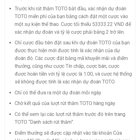
Trước khi rút thăm TOTO bắt đầu, xác nhận dự đoán
TOTO miễn phí của bạn bằng cách đặt một cược vào
một sự kiện thể thao. Cược tối thiểu 53333.22 VND để
xác nhận dự đoán và tỷ lệ cược phải bằng 2 trở lên.
Chỉ cược đầu tiên đặt sau khi dự đoán TOTO của bạn
được thực hiện mới được tính là xác nhận của dự
đoán đó. Các cược đặt bằng mã khuyến mãi và điểm
thưởng, cũng như cược Tín chấp, cược bán, cược
được hoàn tiền với tỷ lệ cược là 1.00, và cược hệ thống
sẽ không được tính là xác nhận dự đoán TOTO.
Chỉ có thể đưa ra một dự đoán mỗi ngày.
Chờ kết quả của lượt rút thăm TOTO hàng ngày.
Có thể xem lại các lượt rút thăm trước đó trên trang
TOTO “Danh sách rút thăm”.
Điểm thưởng sẽ được cập nhật vào tài khoản Cửa