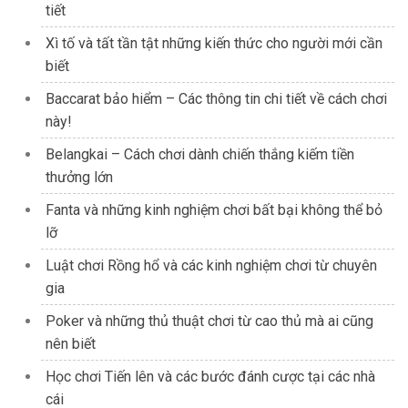
tiết
Xì tố và tất tần tật những kiến thức cho người mới cần
biết
Baccarat bảo hiểm – Các thông tin chi tiết về cách chơi
này!
Belangkai – Cách chơi dành chiến thắng kiếm tiền
thưởng lớn
Fanta và những kinh nghiệm chơi bất bại không thể bỏ
lỡ
Luật chơi Rồng hổ và các kinh nghiệm chơi từ chuyên
gia
Poker và những thủ thuật chơi từ cao thủ mà ai cũng
nên biết
Học chơi Tiến lên và các bước đánh cược tại các nhà
cái