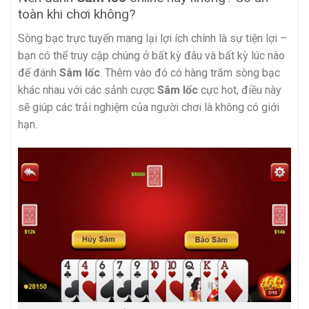
toàn khi chơi không?
Sòng bạc trực tuyến mang lại lợi ích chính là sự tiện lợi –
bạn có thể truy cập chúng ở bất kỳ đâu và bất kỳ lúc nào
để đánh
Sâm lốc
. Thêm vào đó có hàng trăm sòng bạc
khác nhau với các sảnh cược
Sâm lốc
cực hot, điều này
sẽ giúp các trải nghiệm của người chơi là không có giới
hạn.