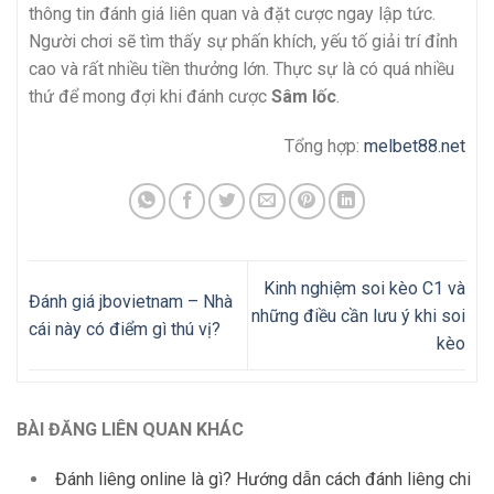
thông tin đánh giá liên quan và đặt cược ngay lập tức.
Người chơi sẽ tìm thấy sự phấn khích, yếu tố giải trí đỉnh
cao và rất nhiều tiền thưởng lớn. Thực sự là có quá nhiều
thứ để mong đợi khi đánh cược
Sâm lốc
.
Tổng hợp:
melbet88.net
Kinh nghiệm soi kèo C1 và
Đánh giá jbovietnam – Nhà
những điều cần lưu ý khi soi
cái này có điểm gì thú vị?
kèo
BÀI ĐĂNG LIÊN QUAN KHÁC
Đánh liêng online là gì? Hướng dẫn cách đánh liêng chi