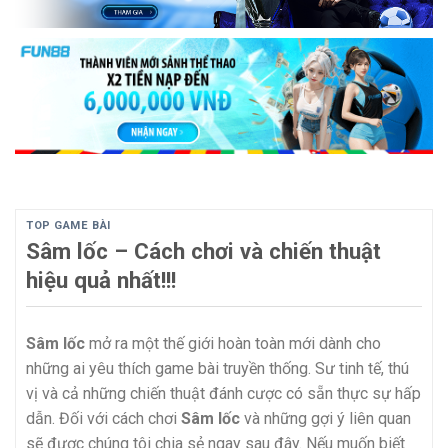
TOP GAME BÀI
Sâm lốc – Cách chơi và chiến thuật
hiệu quả nhất!!!
Sâm lốc
mở ra một thế giới hoàn toàn mới dành cho
những ai yêu thích game bài truyền thống. Sư tinh tế, thú
vị và cả những chiến thuật đánh cược có sẵn thực sự hấp
dẫn. Đối với cách chơi
Sâm lốc
và những gợi ý liên quan
sẽ được chúng tôi chia sẻ ngay sau đây. Nếu muốn biết