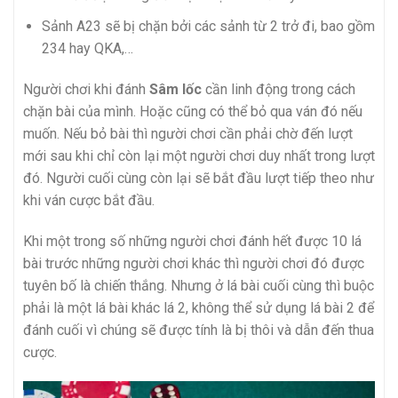
Sảnh A23 sẽ bị chặn bởi các sảnh từ 2 trở đi, bao gồm
234 hay QKA,…
Người chơi khi đánh
Sâm lốc
cần linh động trong cách
chặn bài của mình. Hoặc cũng có thể bỏ qua ván đó nếu
muốn. Nếu bỏ bài thì người chơi cần phải chờ đến lượt
mới sau khi chỉ còn lại một người chơi duy nhất trong lượt
đó. Người cuối cùng còn lại sẽ bắt đầu lượt tiếp theo như
khi ván cược bắt đầu.
Khi một trong số những người chơi đánh hết được 10 lá
bài trước những người chơi khác thì người chơi đó được
tuyên bố là chiến thắng. Nhưng ở lá bài cuối cùng thì buộc
phải là một lá bài khác lá 2, không thể sử dụng lá bài 2 để
đánh cuối vì chúng sẽ được tính là bị thôi và dẫn đến thua
cược.