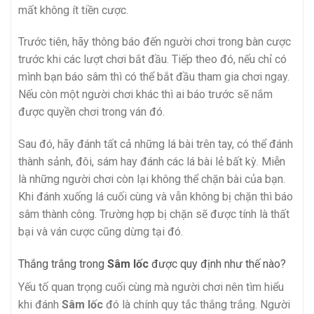
mất không ít tiền cược.
Trước tiên, hãy thông báo đến người chơi trong bàn cược
trước khi các lượt chơi bắt đầu. Tiếp theo đó, nếu chỉ có
mình bạn báo sâm thì có thể bắt đầu tham gia chơi ngay.
Nếu còn một người chơi khác thì ai báo trước sẽ nắm
được quyền chơi trong ván đó.
Sau đó, hãy đánh tất cả những lá bài trên tay, có thể đánh
thành sảnh, đôi, sám hay đánh các lá bài lẻ bất kỳ. Miễn
là những người chơi còn lại không thể chặn bài của bạn.
Khi đánh xuống lá cuối cùng và vẫn không bị chặn thì báo
sâm thành công. Trường hợp bị chặn sẽ được tính là thất
bại và ván cược cũng dừng tại đó.
Thắng trắng trong
Sâm lốc
được quy định như thế nào?
Yếu tố quan trọng cuối cùng mà người chơi nên tìm hiểu
khi đánh
Sâm lốc
đó là chính quy tắc thắng trắng. Người