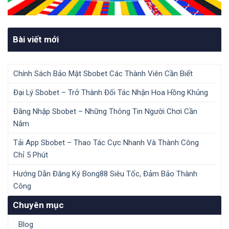
Bài viết mới
Chính Sách Bảo Mật Sbobet Các Thành Viên Cần Biết
Đại Lý Sbobet – Trở Thành Đối Tác Nhận Hoa Hồng Khủng
Đăng Nhập Sbobet – Những Thông Tin Người Chơi Cần
Nắm
Tải App Sbobet – Thao Tác Cực Nhanh Và Thành Công
Chỉ 5 Phút
Hướng Dẫn Đăng Ký Bong88 Siêu Tốc, Đảm Bảo Thành
Công
Chuyên mục
Blog