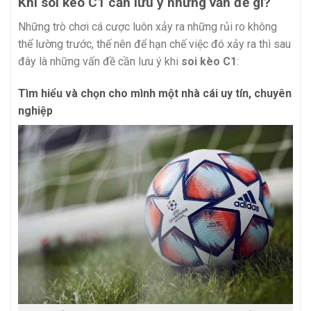
Khi soi kèo C1 cần lưu ý những vấn đề gì?
Những trò chơi cá cược luôn xảy ra những rủi ro không
thể lường trước, thế nên để hạn chế việc đó xảy ra thì sau
đây là những vấn đề cần lưu ý khi
soi kèo C1
:
Tìm hiểu và chọn cho mình một nhà cái uy tín, chuyên
nghiệp