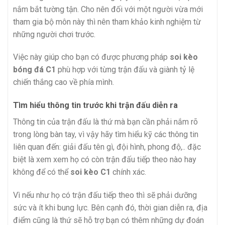
nắm bắt tường tận. Cho nên đối với một người vừa mới
tham gia bộ môn này thì nên tham khảo kinh nghiệm từ
những người chơi trước.
Việc này giúp cho bạn có được phương pháp
soi kèo
bóng đá C1
phù hợp với từng trận đấu và giành tỷ lệ
chiến thắng cao về phía mình.
Tìm hiểu thông tin trước khi trận đấu diễn ra
Thông tin của trận đấu là thứ mà bạn cần phải nắm rõ
trong lòng bàn tay, vì vậy hãy tìm hiểu kỹ các thông tin
liên quan đến: giải đấu tên gì, đội hình, phong độ,.. đặc
biệt là xem xem họ có còn trận đấu tiếp theo nào hay
không để có thể
soi kèo C1
chính xác.
Vì nếu như họ có trận đấu tiếp theo thì sẽ phải dưỡng
sức và ít khi bung lực. Bên cạnh đó, thời gian diễn ra, địa
điểm cũng là thứ sẽ hỗ trợ bạn có thêm những dự đoán