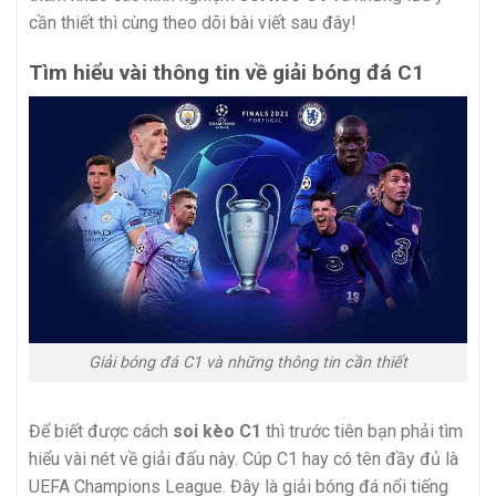
cần thiết thì cùng theo dõi bài viết sau đây!
Tìm hiểu vài thông tin về giải bóng đá C1
Giải bóng đá C1 và những thông tin cần thiết
Để biết được cách
soi kèo C1
thì trước tiên bạn phải tìm
hiểu vài nét về giải đấu này. Cúp C1 hay có tên đầy đủ là
UEFA Champions League. Đây là giải bóng đá nổi tiếng