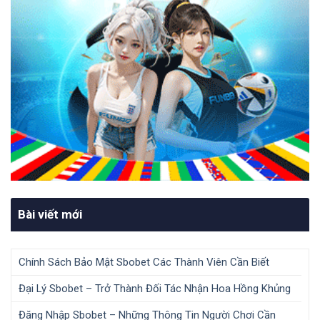
Bài viết mới
Chính Sách Bảo Mật Sbobet Các Thành Viên Cần Biết
Đại Lý Sbobet – Trở Thành Đối Tác Nhận Hoa Hồng Khủng
Đăng Nhập Sbobet – Những Thông Tin Người Chơi Cần