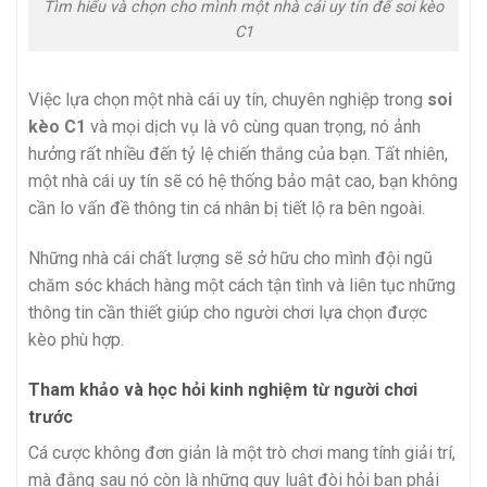
Tìm hiểu và chọn cho mình một nhà cái uy tín để soi kèo
C1
Việc lựa chọn một nhà cái uy tín, chuyên nghiệp trong
soi
kèo C1
và mọi dịch vụ là vô cùng quan trọng, nó ảnh
hưởng rất nhiều đến tỷ lệ chiến thắng của bạn. Tất nhiên,
một nhà cái uy tín sẽ có hệ thống bảo mật cao, bạn không
cần lo vấn đề thông tin cá nhân bị tiết lộ ra bên ngoài.
Những nhà cái chất lượng sẽ sở hữu cho mình đội ngũ
chăm sóc khách hàng một cách tận tình và liên tục những
thông tin cần thiết giúp cho người chơi lựa chọn được
kèo phù hợp.
Tham khảo và học hỏi kinh nghiệm từ người chơi
trước
Cá cược không đơn giản là một trò chơi mang tính giải trí,
mà đằng sau nó còn là những quy luật đòi hỏi bạn phải