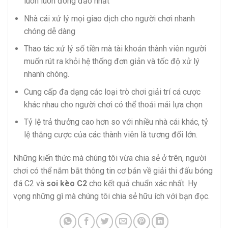
luôn luôn đông đảo nhất
Nhà cái xử lý mọi giao dịch cho người chơi nhanh
chóng dễ dàng
Thao tác xử lý số tiền mà tài khoản thành viên người
muốn rút ra khỏi hệ thống đơn giản và tốc độ xử lý
nhanh chóng.
Cung cấp đa dạng các loại trò chơi giải trí cá cược
khác nhau cho người chơi có thể thoải mái lựa chọn
Tỷ lệ trả thưởng cao hơn so với nhiều nhà cái khác, tỷ
lệ thắng cược của các thành viên là tương đối lớn.
Những kiến thức mà chúng tôi vừa chia sẻ ở trên, người
chơi có thể nắm bắt thông tin cơ bản về giải thi đấu bóng
đá C2 và
soi kèo C2
cho kết quả chuẩn xác nhất. Hy
vọng những gì mà chúng tôi chia sẻ hữu ích với bạn đọc.