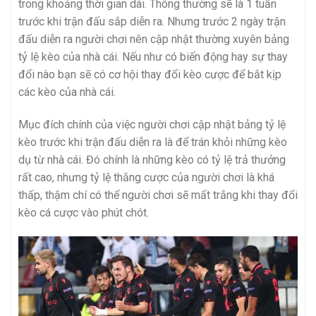
trong khoảng thời gian dài. Thông thường sẽ là 1 tuần
trước khi trận đấu sắp diễn ra. Nhưng trước 2 ngày trận
đấu diễn ra người chơi nên cập nhật thường xuyên bảng
tỷ lệ kèo của nhà cái. Nếu như có biến động hay sự thay
đổi nào bạn sẽ có cơ hội thay đổi kèo cược để bắt kịp
các kèo của nhà cái.
Mục đích chính của việc người chơi cập nhật bảng tỷ lệ
kèo trước khi trận đấu diễn ra là để trán khỏi những kèo
dụ từ nhà cái. Đó chính là những kèo có tỷ lệ trả thưởng
rất cao, nhưng tỷ lệ thắng cược của người chơi là khá
thấp, thậm chí có thể người chơi sẽ mất trắng khi thay đổi
kèo cá cược vào phút chót.