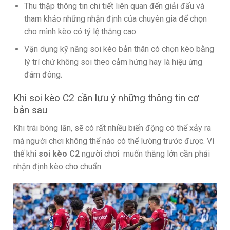
Thu thập thông tin chi tiết liên quan đến giải đấu và
tham khảo những nhận định của chuyên gia để chọn
cho mình kèo có tỷ lệ thắng cao.
Vận dụng kỹ năng soi kèo bản thân có chọn kèo bằng
lý trí chứ không soi theo cảm hứng hay là hiệu ứng
đám đông.
Khi soi kèo C2 cần lưu ý những thông tin cơ
bản sau
Khi trái bóng lăn, sẽ có rất nhiều biến động có thể xảy ra
mà người chơi không thể nào có thể lường trước được. Vì
thế khi
soi kèo C2
người chơi muốn thắng lớn cần phải
nhận định kèo cho chuẩn.