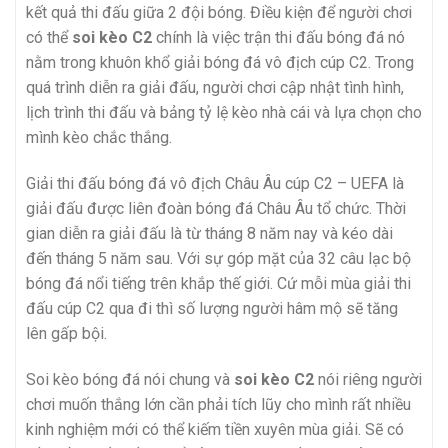
kết quả thi đấu giữa 2 đội bóng. Điều kiện để người chơi
có thể
soi kèo C2
chính là việc trận thi đấu bóng đá nó
nằm trong khuôn khổ giải bóng đá vô địch cúp C2. Trong
quá trình diễn ra giải đấu, người chơi cập nhật tình hình,
lịch trình thi đấu và bảng tỷ lệ kèo nhà cái và lựa chọn cho
mình kèo chắc thắng.
Giải thi đấu bóng đá vô địch Châu Âu cúp C2 – UEFA là
giải đấu được liên đoàn bóng đá Châu Âu tổ chức. Thời
gian diễn ra giải đấu là từ tháng 8 năm nay và kéo dài
đến tháng 5 năm sau. Với sự góp mặt của 32 câu lạc bộ
bóng đá nổi tiếng trên khắp thế giới. Cứ mỗi mùa giải thi
đấu cúp C2 qua đi thì số lượng người hâm mộ sẽ tăng
lên gấp bội.
Soi kèo bóng đá nói chung và
soi kèo C2
nói riêng người
chơi muốn thắng lớn cần phải tích lũy cho mình rất nhiều
kinh nghiệm mới có thể kiếm tiền xuyên mùa giải. Sẽ có