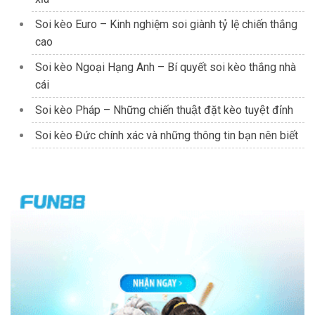
Soi kèo Euro – Kinh nghiệm soi giành tỷ lệ chiến thắng
cao
Soi kèo Ngoại Hạng Anh – Bí quyết soi kèo thắng nhà
cái
Soi kèo Pháp – Những chiến thuật đặt kèo tuyệt đỉnh
Soi kèo Đức chính xác và những thông tin bạn nên biết