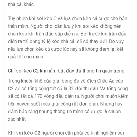
nhà cái khác.
Tuy nhiên khi soi kèo C và lựa chọn kèo cá cược cho bản
thân mình. Người chơi cần lưu ý khi soi kèo không nên
chọn kèo khi trận đấu sắp diễn ra. Bởi trước khi trận đấu
diễn ra thì bảng tỷ lệ kèo nhà cái sẽ có thay đổi. Do vậy
nếu lựa chọn kèo cá cược lúc này sẽ không đem lại kết
quả tốt cho mình.
Chỉ soi kèo C2 khi nắm bắt đầy đủ thông tin quan trọng
Trong khuôn khổ của giải bóng đá vô địch Châu Âu cúp
C2 sẽ có tổng cộng tất cả là 32 đội thi đâu. Và tổng cộng
sẽ có tất cả 170 vòng đấu diễn ra. Người chơi muốn kiếm
tiền xuyên suốt mùa giải cũng rất đơn giản. Nhưng hãy
đảm bảo rằng những thông tin mình có được là chuẩn
xác nhất.
Khi s
oi kèo C2
người chơi cần phải có kinh nghiệm soi