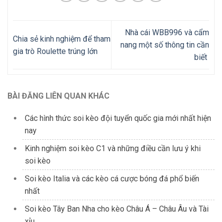
Nhà cái WBB996 và cẩm
Chia sẻ kinh nghiệm để tham
nang một số thông tin cần
gia trò Roulette trúng lớn
biết
BÀI ĐĂNG LIÊN QUAN KHÁC
Các hình thức soi kèo đội tuyển quốc gia mới nhất hiện
nay
Kinh nghiệm soi kèo C1 và những điều cần lưu ý khi
soi kèo
Soi kèo Italia và các kèo cá cược bóng đá phổ biến
nhất
Soi kèo Tây Ban Nha cho kèo Châu Á – Châu Âu và Tài
xỉu